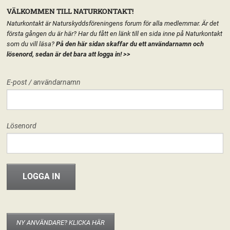
VÄLKOMMEN TILL NATURKONTAKT!
Naturkontakt är Naturskyddsföreningens forum för alla medlemmar. Är det
första gången du är här? Har du fått en länk till en sida inne på Naturkontakt
som du vill läsa?
På den här sidan skaffar du ett användarnamn och
lösenord, sedan är det bara att logga in!
>>
MENY
E-post / användarnamn
HEM
FÖRENINGEN
FÄRGELANDA NATURSKYDDSFÖRENING
START
LÄGG TILL EN TEXT HÄR PÅ SIDAN
FORUM
Lösenord
FÖRENINGEN
Färgelanda Naturskyddsförening
Hej världen!
30 maj, 2013
riksforeningen
INFO & MATERIAL
Välkommen hit! I den nya versionen av Naturkontakt som släpptes 20
november 2012 har varje del av Naturskyddsföreningen fått en egen
startsida. Det går att publicera texter, material eller bara ha sidan som
startsida för de grupper som berör kretsen/länsförbundet/nätverket. Det är
NY ANVÄNDARE? KLICKA HÄR
enkelt att använda och fungerar som en vanlig wordpress-blogg. Om du är