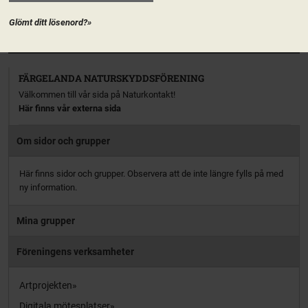
aktiv […]
Glömt ditt lösenord?»
PRENUMERERA
FÄRGELANDA NATURSKYDDSFÖRENING
Välkommen till vår sida på Naturkontakt!
Här finns vår externa sida
Om sidor och grupper
Här finns sidor och grupper. Observera att de inte längre fylls på med
ny information.
Mina grupper
Föreningens verksamheter
Artprojekten
Digitala mötesplatser